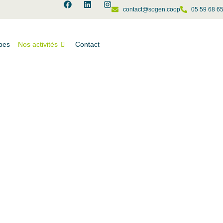
contact@sogen.coop
05 59 68 6
pes
Nos activités
Contact
Services Petits Ruminant